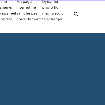
rafic
Ma page
Dynamic
érien en
internet ne
photo hdr
emps réel
saffiche pas
mac gratuit
ondial
correctement
télécharger