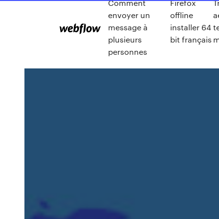
Comment
Firefox
T
envoyer un
offline
a
message à
installer 64
t
plusieurs
bit français
m
personnes