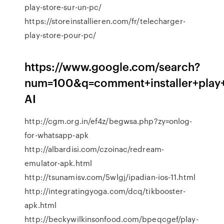
play-store-sur-un-pc/
https://storeinstallieren.com/fr/telecharger-
play-store-pour-pc/
https://www.google.com/search?
num=100&q=comment+installer+play
AI
http://cgm.org.in/ef4z/begwsa.php?zy=onlog-
for-whatsapp-apk
http://albardisi.com/czoinac/redream-
emulator-apk.html
http://tsunamisv.com/5wlgj/ipadian-ios-11.html
http://integratingyoga.com/dcq/tikbooster-
apk.html
http://beckywilkinsonfood.com/bpeqcgef/play-