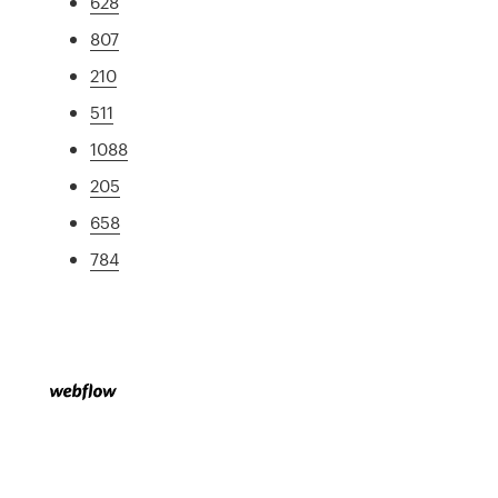
628
807
210
511
1088
205
658
784