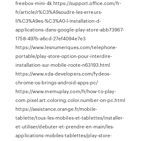
freebox-mini-4k https://support.office.com/fr-
fr/article/r%C3%A9soudre-les-erreurs-
li%C3%A9es-%C3%A0-l-installation-d-
applications-dans-google-play-store-abb73967-
1758-497b-a6cd-27ef4094e7e3
https://www.lesnumeriques.com/telephone-
portable/play-store-option-pour-interdire-
installation-sur-mobile-roote-n63193.html
https://www.xda-developers.com/fydeos-
chrome-os-brings-android-apps-pc/
https://www.memuplay.com/fr/how-to-play-
com.pixel.art.coloring.color.number-on-pc.html
https://assistance.orange.fr/mobile-
tablette/tous-les-mobiles-et-tablettes/installer-
et-utiliser/debuter-et-prendre-en-main/les-
applications-mobiles-tablettes/play-store-