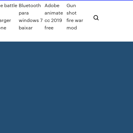
te battle
Bluetooth
Adobe
Gun
para
animate
shot
arger
windows 7
cc 2019
fire war
one
baixar
free
mod